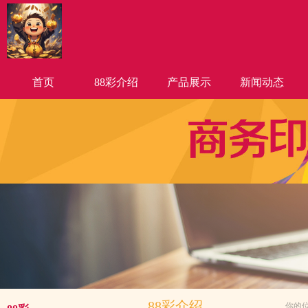
首页
88彩介绍
产品展示
新闻动态
88彩介绍
你的