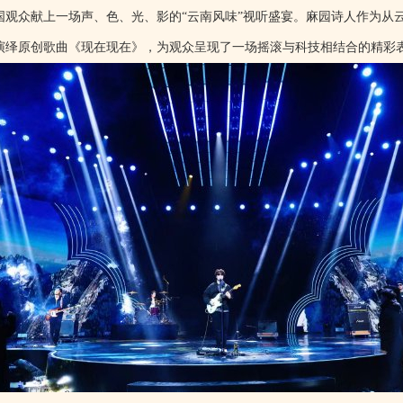
国观众献上一场声、色、光、影的“云南风味”视听盛宴。麻园诗人作为从
演绎原创歌曲《现在现在》，为观众呈现了一场摇滚与科技相结合的精彩