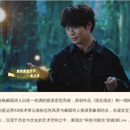
麻园诗人以统一色调的摇滚造型亮相，原创作品《现在现在》刚一唱响
则是运用XR技术将云南标志性风景与麻园诗人摇滚形象相结合，在虚实交
水，沉浸于历史与文化的艺术空间之中，展现出“科技与狠活”的摇滚Liv