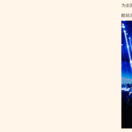
为全
酷炫