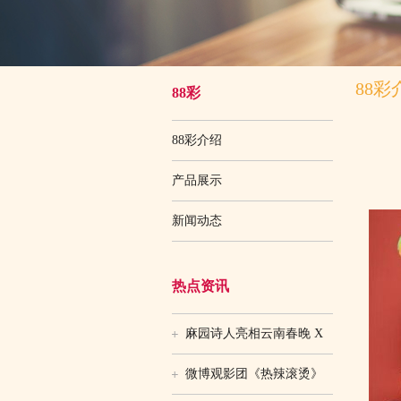
88彩
88彩
88彩介绍
产品展示
新闻动态
热点资讯
麻园诗人亮相云南春晚 X
微博观影团《热辣滚烫》