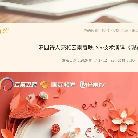
介绍
你的位置：
88彩
>
88彩介绍
> 
麻园诗人亮相云南春晚 XR技术演绎《现
发布日期：2026-04-14 17:12 点击次数：196