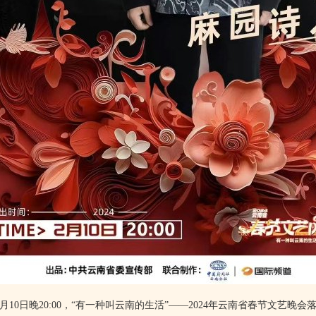
10日晚20:00，“有一种叫云南的生活”——2024年云南省春节文艺晚