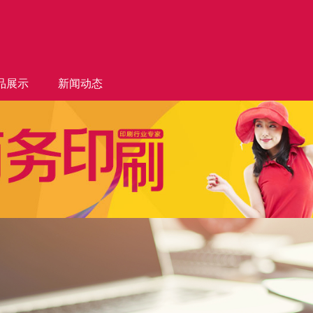
品展示
新闻动态