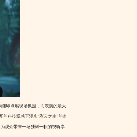
随即点燃现场氛围，而表演的最大
互的科技观感下漫步“彩云之南”的奇
e，为观众带来一场独树一帜的视听享